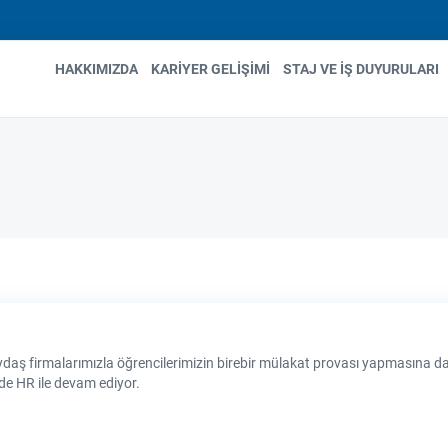
HAKKIMIZDA
KARIYER GELIŞIMI
STAJ VE İŞ DUYURULARI
n
gation
firmalarımızla öğrencilerimizin birebir mülakat provası yapmasına dayalı
de HR ile devam ediyor.