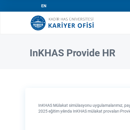
EN
Mai
navi
InKHAS Provide HR
InKHAS Mülakat simülasyonu uygulamalarımız, paydaş 
2025 eğitim yılında InKHAS mülakat provaları Provi