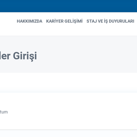
HAKKIMIZDA
KARIYER GELIŞIMI
STAJ VE İŞ DUYURULARI
n
gation
er Girişi
ttum