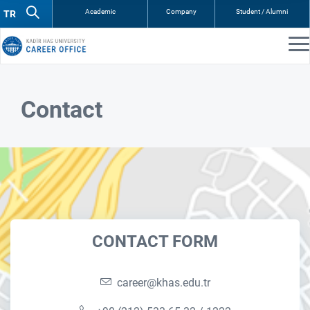
Academic
Company
Student / Alumni
Contact
CONTACT FORM
career@khas.edu.tr