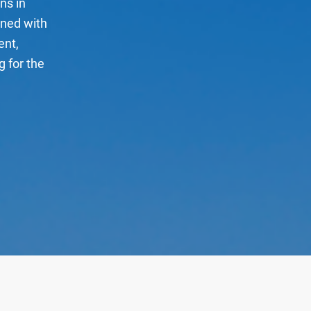
ns in
ned with
ent,
g for the