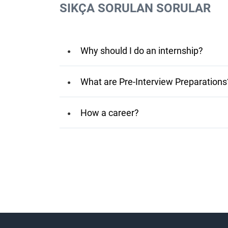
SIKÇA SORULAN SORULAR
Why should I do an internship?
What are Pre-Interview Preparations
How a career?