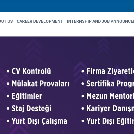
OUT US
CAREER DEVELOPMENT
INTERNSHIP AND JOB ANNOUNC
in
igation
ources