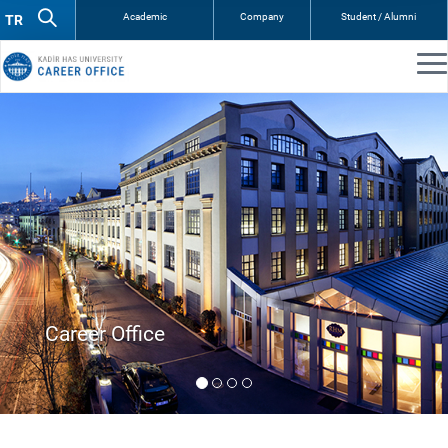
Academic
Company
Student / Alumni
Internship Resources