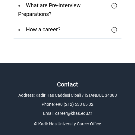
What are Pre-Interview
Preparations?
How a career?
Contact
Address: Kadir Has Caddesi Cibali / İSTANBUL 34083
Phone: +90 (212) 533 65 32
Email:
career@khas.edu.tr
© Kadir Has University Career Office