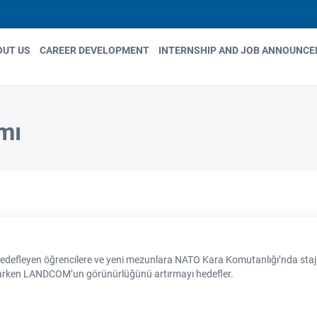
OUT US
CAREER DEVELOPMENT
INTERNSHIP AND JOB ANNOUNC
in
igation
mı
edefleyen öğrencilere ve yeni mezunlara NATO Kara Komutanlığı’nda staj 
ğlarken LANDCOM’un görünürlüğünü artırmayı hedefler.