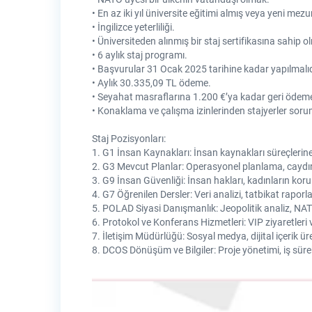
• En az iki yıl üniversite eğitimi almış veya yeni me
• İngilizce yeterliliği.
• Üniversiteden alınmış bir staj sertifikasına sahip o
• 6 aylık staj programı.
• Başvurular 31 Ocak 2025 tarihine kadar yapılmalıd
• Aylık 30.335,09 TL ödeme.
• Seyahat masraflarına 1.200 €’ya kadar geri ödem
• Konaklama ve çalışma izinlerinden stajyerler soru
Staj Pozisyonları:
1. G1 İnsan Kaynakları: İnsan kaynakları süreçlerine
2. G3 Mevcut Planlar: Operasyonel planlama, caydırm
3. G9 İnsan Güvenliği: İnsan hakları, kadınların kor
4. G7 Öğrenilen Dersler: Veri analizi, tatbikat raporl
5. POLAD Siyasi Danışmanlık: Jeopolitik analiz, NATO 
6. Protokol ve Konferans Hizmetleri: VIP ziyaretleri
7. İletişim Müdürlüğü: Sosyal medya, dijital içerik üre
8. DCOS Dönüşüm ve Bilgiler: Proje yönetimi, iş sürekl