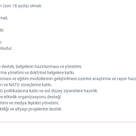
zun (son 18 ayda) olmak.
lmak.
ır.
e.
mludur.
 destek, belgelerin hazırlanması ve yönetimi.
a yönetimi ve doktrinel belgelere katkı.
unması ve eğitim modüllerinin geliştirilmesi üzerine araştırma ve rapor haz
arı ve NATO süreçlerine katkı.
politikalarına katkı ve üst düzey ziyaretlere hazırlık.
 ve etkinlik organizasyonu desteği.
timi ve medya ilişkileri yönetimi.
iliği ve altyapı projelerine destek.