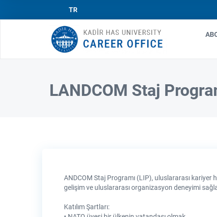
TR
AB
Ma
nav
LANDCOM Staj Progra
ANDCOM Staj Programı (LIP), uluslararası kariyer h
gelişim ve uluslararası organizasyon deneyimi sa
Katılım Şartları:
• NATO üyesi bir ülkenin vatandaşı olmak.