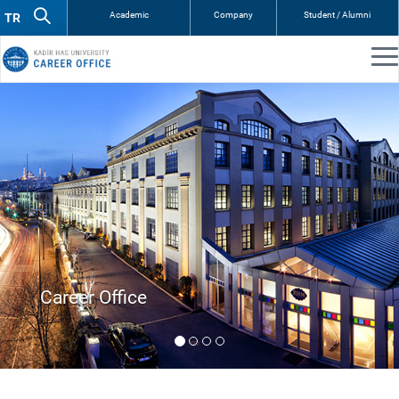
Academic
Company
Student / Alumni
Internship Resources