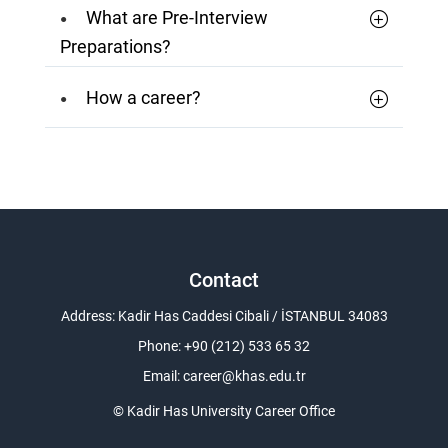
What are Pre-Interview
Preparations?
How a career?
Contact
Address: Kadir Has Caddesi Cibali / İSTANBUL 34083
Phone: +90 (212) 533 65 32
Email:
career@khas.edu.tr
© Kadir Has University Career Office