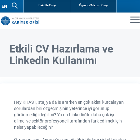
Fakülte Girişi
Öğrenci/Mezun Girişi
Etkili CV Hazırlama ve
Linkedin Kullanımı
Hey KHAS'lı, staj ya da iş ararken en çok aklını kurcalayan
sorulardan biri özgeçmişinin yeterince iyi görünüp
görünmediği değil mi? Ya da Linkedin'de daha çok işe
alımcı ve sektör profesyoneli tarafından fark edilmek için
neler yapabileceğin?
O zaman seni, Avrupa'nın en büyük istihdam şirketlerinden