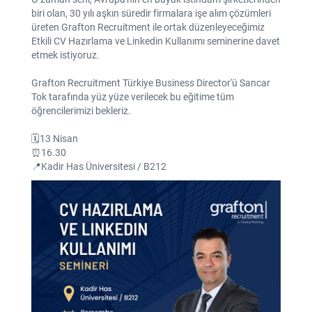
biri olan, 30 yılı aşkın süredir firmalara işe alım çözümleri
üreten Grafton Recruitment ile ortak düzenleyeceğimiz
Etkili CV Hazırlama ve Linkedin Kullanımı seminerine davet
etmek istiyoruz.
Grafton Recruitment Türkiye Business Director'ü Sancar
Tok tarafında yüz yüze verilecek bu eğitime tüm
öğrencilerimizi bekleriz.
🗓️13 Nisan
⏰16.30
📍Kadir Has Üniversitesi / B212