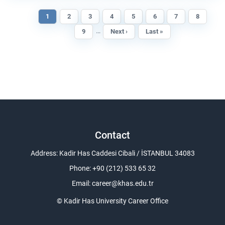
Current
1
Page
2
Page
3
Page
4
Page
5
Page
6
Page
7
Page
8
Pagination
page
…
Page
9
Next
Next ›
Last
Last »
page
page
Contact
Address: Kadir Has Caddesi Cibali / İSTANBUL 34083
Phone: +90 (212) 533 65 32
Email:
career@khas.edu.tr
© Kadir Has University Career Office